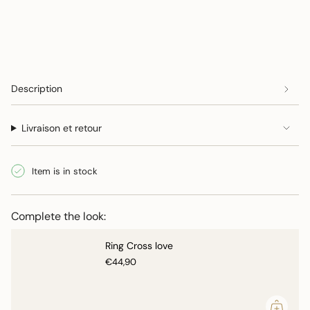
of
{{
quantity
}}",
"minimum_of"=>"Minimum
of
{{
Description
quantity
}}",
Livraison et retour
"maximum_of"=>"Maximum
of
{{
Item is in stock
quantity
}}"}
Complete the look:
Ring Cross love
€44,90