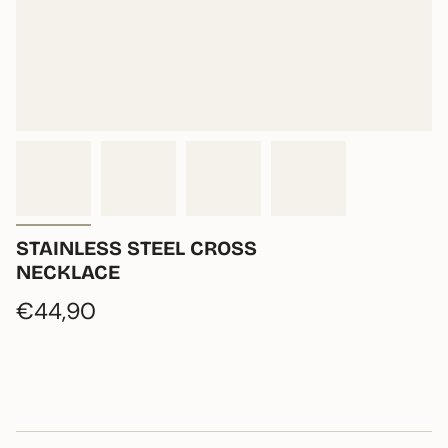
STAINLESS STEEL CROSS
NECKLACE
Regular
€44,90
price
Un bijou intemporel chargé de sens