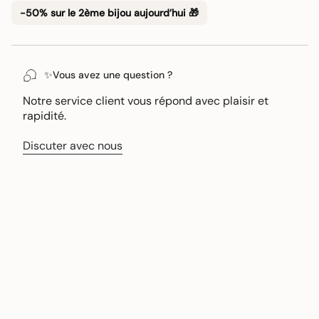
Γ
-50% sur le 2ème bijou aujourd’hui 🎁
✨Vous avez une question ?
Notre service client vous répond avec plaisir et
rapidité.
Discuter avec nous
•
•
LIVRAISON OFFERTE
SERVICE CLIENT RÉACTIF
CONSEILS D’ENTRETIEN