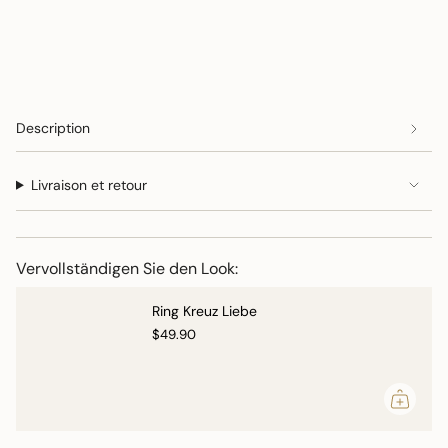
von
{{
quantity
}}",
"minimum_of"=>"Minimum
von
{{
Description
quantity
}}",
Livraison et retour
"maximum_of"=>"Maximum
von
{{
quantity
Vervollständigen Sie den Look:
}}"}
Ring Kreuz Liebe
$49.90